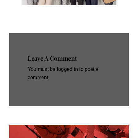
Leave A Comment
You must be
logged in
to post a
comment.