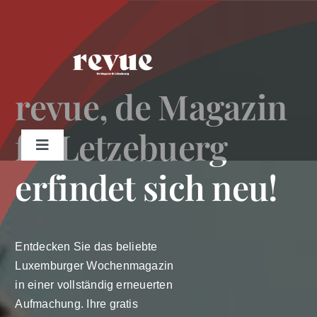
Passer
au
contenu
revue, de Magazin
fir Letzebuerg
Toggle
Navigation
erfindet sich neu!
Gratis Revue bestellen
Shop
Entdecken Sie das beliebte
Luxemburger Wochenmagazin
Abonnement
in einer vollständig erneuerten
Aufmachung. Ihre gratis