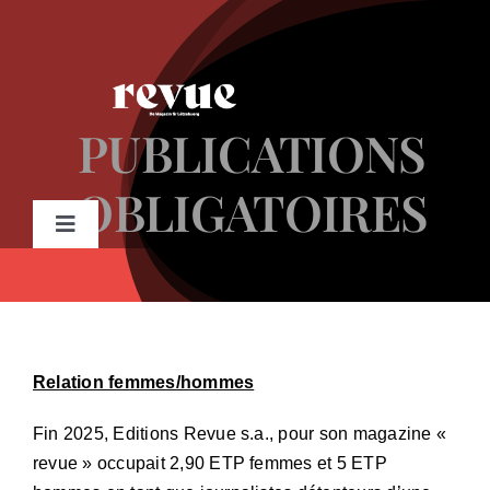
Passer
au
contenu
PUBLICATIONS
OBLIGATOIRES
Toggle
Navigation
Gratis Revue bestellen
Shop
Relation femmes/hommes
Abonnement
Fin 2025, Editions Revue s.a., pour son magazine «
revue » occupait 2,90 ETP femmes et 5 ETP