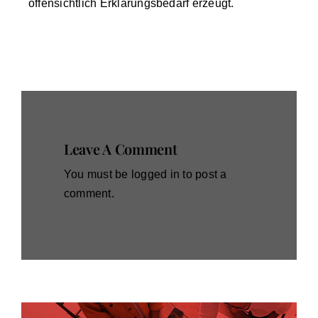
offensichtlich Erklärungsbedarf erzeugt.
Leave A Comment
You must be
logged in
to post a
comment.