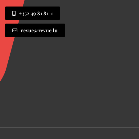
+352 49 81 81-1
revue@revue.lu