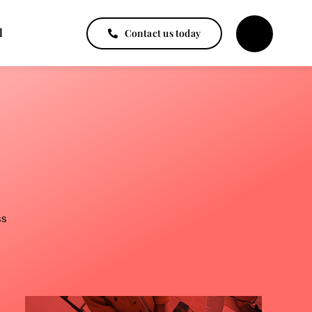
l
Contact us today
ss