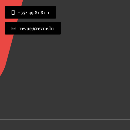
+352 49 81 81-1
revue@revue.lu