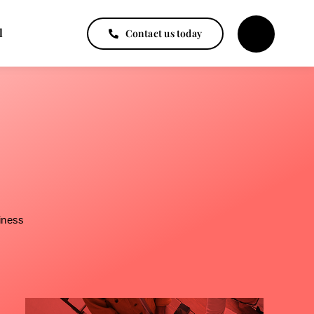
l
Contact us today
iness