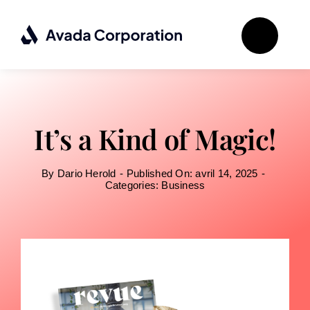
Passer
au
contenu
It’s a Kind of Magic!
By
Dario Herold
-
Published On: avril 14, 2025
-
Categories:
Business