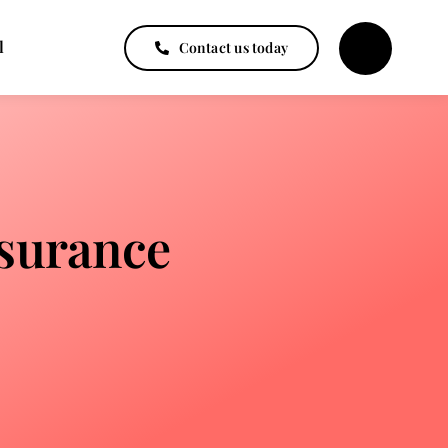
l
Contact us today
surance