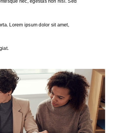
entesque nec, egestas non nisi. Sed
orta. Lorem ipsum dolor sit amet,
giat.