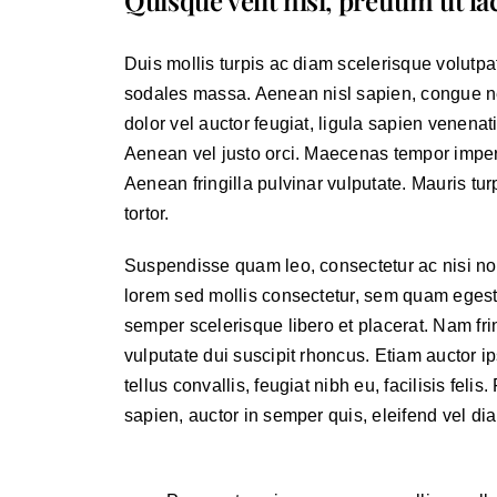
Quisque velit nisi, pretium ut la
Duis mollis turpis ac diam scelerisque volutpat
sodales massa. Aenean nisl sapien, congue nec 
dolor vel auctor feugiat,
ligula sapien venenat
Aenean vel justo orci. Maecenas tempor imperdi
Aenean fringilla pulvinar vulputate. Mauris turp
tortor.
Suspendisse quam leo, consectetur ac nisi non
lorem sed mollis consectetur, sem quam egesta
semper scelerisque libero et placerat. Nam fr
vulputate dui suscipit rhoncus. Etiam auctor 
tellus convallis, feugiat nibh eu, facilisis fel
sapien, auctor in semper quis, eleifend vel di