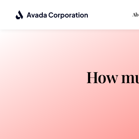
Passer
au
Ab
contenu
How mu