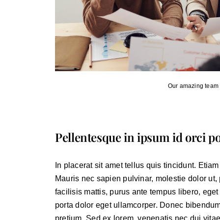
Our amazing team 
Pellentesque in ipsum id orci p
In placerat sit amet tellus quis tincidunt. Etia
Mauris nec sapien pulvinar, molestie dolor ut
facilisis mattis, purus ante tempus libero, eget
porta dolor eget ullamcorper. Donec bibendum 
pretium. Sed ex lorem, venenatis nec dui vita