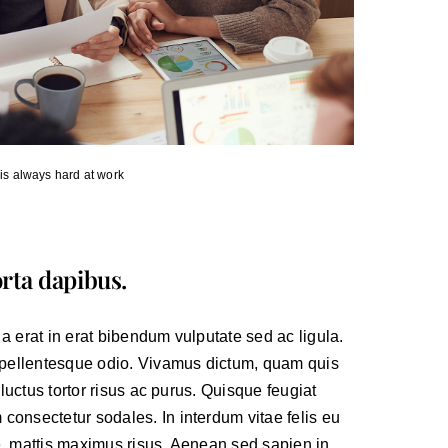
is always hard at work
orta dapibus.
m a erat in erat bibendum vulputate sed ac ligula.
, pellentesque odio. Vivamus dictum, quam quis
 luctus tortor risus ac purus. Quisque feugiat
consectetur sodales. In interdum vitae felis eu
e, mattis maximus risus. Aenean sed sapien in