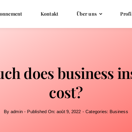
onnement
Kontakt
Über uns
Profi
ch does business in
cost?
By
admin
-
Published On: août 9, 2022
-
Categories:
Business