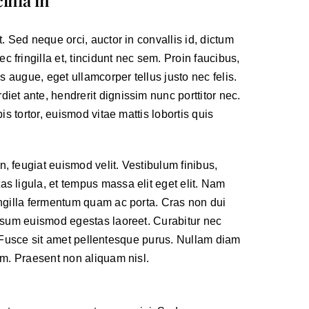
cinia in
. Sed neque orci, auctor in convallis id, dictum
fringilla et, tincidunt nec sem. Proin faucibus,
is augue
, eget ullamcorper tellus justo nec felis.
et ante, hendrerit dignissim nunc porttitor nec.
is tortor, euismod vitae mattis lobortis quis
, feugiat euismod velit. Vestibulum finibus,
s ligula, et tempus massa elit eget elit. Nam
ingilla fermentum quam ac porta. Cras non dui
ipsum euismod egestas laoreet. Curabitur nec
is. Fusce sit amet pellentesque purus. Nullam diam
am. Praesent non aliquam nisl.