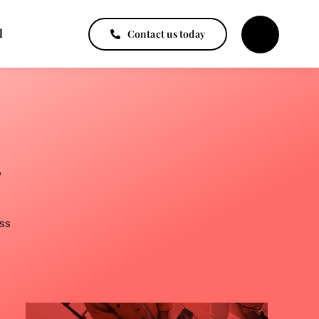
l
Contact us today
g
ss