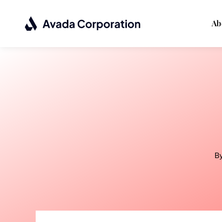
Passer
au
Ab
contenu
B