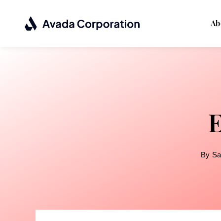
Passer
au
Ab
contenu
E
By
Sa