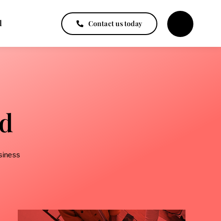
l
Contact us today
ed
siness