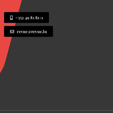
+352 49 81 81-1
revue@revue.lu