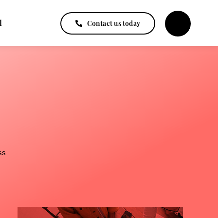
l
Contact us today
ss