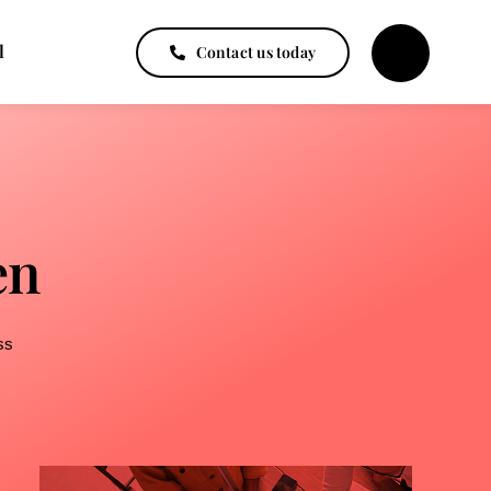
l
Contact us today
en
ss