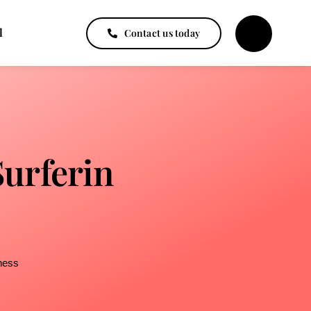
l
Contact us today
Surferin
ness