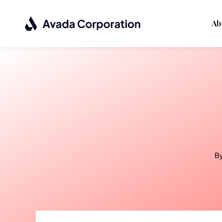
Passer
au
Ab
contenu
B