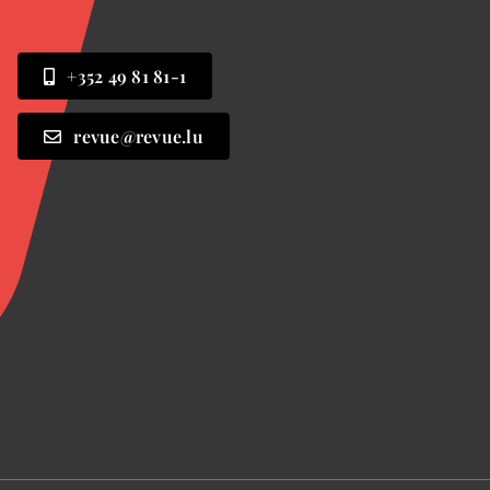
+352 49 81 81-1
revue@revue.lu