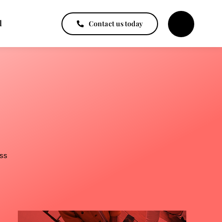
l
Contact us today
ss