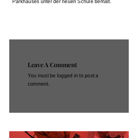
Parkhauses unter der neuen Schule bemalt.
Leave A Comment
You must be
logged in
to post a
comment.